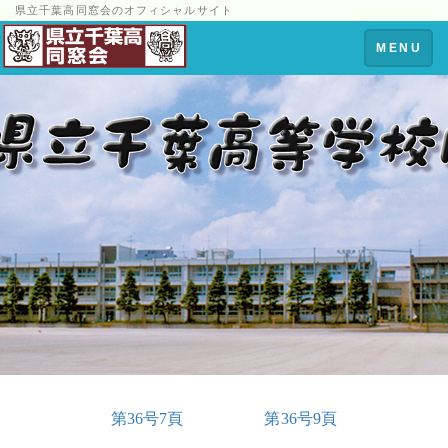
県立千葉高同窓会のオフィシャルサイト
Toggle
MENU
navigation
第36号7頁
第36号9頁