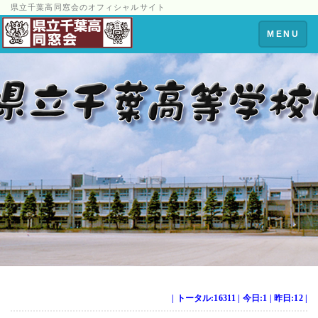
県立千葉高同窓会のオフィシャルサイト
Toggle
MENU
navigation
| トータル:16311 | 今日:1 | 昨日:12 |