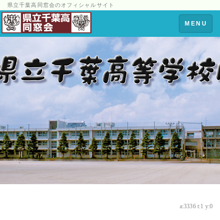
県立千葉高同窓会のオフィシャルサイト
Toggle
MENU
navigation
a:3336 t:1 y:0