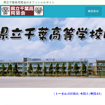
県立千葉高同窓会のオフィシャルサイト
Toggle
MENU
navigation
| トータル:2335824 | 今日:5 | 昨日:63 |