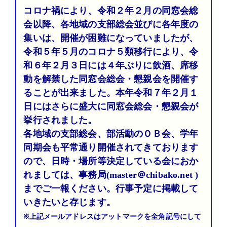
コロナ禍により、令和２年２月の同窓会総
会以降、各地域の支部総会並びに各年度の
集いは、開催が困難になっていましたが、
令和５年５月のコロナ５類移行により、令
和６年２月３日には４年ぶりに飲酒、席移
動を解禁した同窓会総会・懇親会を開催す
ることが出来ました。本年令和７年２月１
日にはさらに盛大に同窓会総会・懇親会が
挙行されました。
各地域の支部総会、部活動のＯＢ会、学年
同期会も平常通り開催されてきております
ので、日時・場所等決定している会におか
れましては、事務局(master＠chibako.net )
までご一報ください。行事予定に掲載して
いきたいと存じます。
※上記メールアドレスはアットマークを全角記号にして