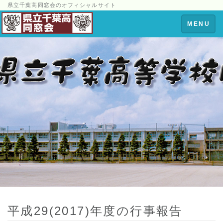
県立千葉高同窓会のオフィシャルサイト
Toggle
MENU
navigation
平成29(2017)年度の行事報告